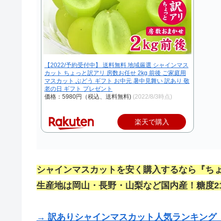
【2022/予約受付中】 送料無料 地域厳選 シャインマス
カット ちょっと訳アリ 房数お任せ 2kg 前後 ご家庭用
マスカット ぶどう ギフト お中元 暑中見舞い 訳あり 敬
老の日 ギフト プレゼント
価格：5980円（税込、送料無料)
(2022/8/3時点)
楽天で購入
シャインマスカットを安く購入するなら『ち
生産地は岡山・長野・山梨など国内産！糖度2
→ 訳ありシャインマスカット人気ランキング