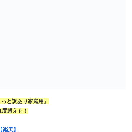
ょっと訳あり家庭用』
1度超えも！
【楽天】