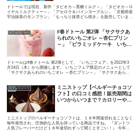
も
ドトールでは現在、新作「タピオカ～黒糖ミルク～」「タピオカ～ロ
イヤルミルクティー～」「アセロラ＆パインヨーグルン」「京都府産
宇治抹茶のモンブラン」「もっちり抹茶どら焼き」を販売していま
す。 ブームを超えた？人気のタピオカドリンクに、新緑の季...
#春ドトール 第2弾 「サクサクあ
カフェ/スイーツ
られのいちごオレ ～杏仁プリン
～」「ピラミッドケーキ いち
ご」などの販売期間はいつま
で？？値段やカロリー・糖質も
ドトールは#春ドトール 第2弾として、「いちごフェア」を2022年3
月24日（木）から開催します。 いちごフェア限定のメニューとして
「サクサクあられのいちごオレ ～杏仁プリン～」「サクサクあられ
のいちごオレ」「ピラミッドケーキ いちご」が新...
ミニストップ【ベルギーチョコソ
カフェ/スイーツ
フト】の口コミ感想！販売期間は
いつからいつまで？カロリーや糖
質やアレルギー情報も
ミニストップのベルギーチョコソフトは、１８年間途切れることなく
毎年発売され、圧倒的な人気を誇っている商品ですね。 『ダントツ
人気フレーバーだけど１８年途切れずって聞くとすごい！』 今年の
は特別に、ミニストップ４０周年を記念して、初代の復刻版...