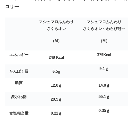
ロリー
マシュマロふんわり
マシュマロふんわり
さくらオレ
さくらオレ～わらび餅～
（M）
（М）
エネルギー
379Kcal
249 Kcal
9.1
ｇ
たんぱく質
6.5g
脂質
12.0
ｇ
14.0
ｇ
炭水化物
55.1
ｇ
29.5
ｇ
0.35
ｇ
食塩相当量
0.22
ｇ