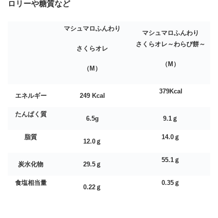
ロリーや糖質など
マシュマロふんわり
マシュマロふんわり
さくらオレ～わらび餅～
さくらオレ
（М）
（M）
379Kcal
エネルギー
249 Kcal
たんぱく質
6.5g
9.1
ｇ
脂質
14.0
ｇ
12.0
ｇ
55.1
ｇ
炭水化物
29.5
ｇ
食塩相当量
0.35
ｇ
0.22
ｇ