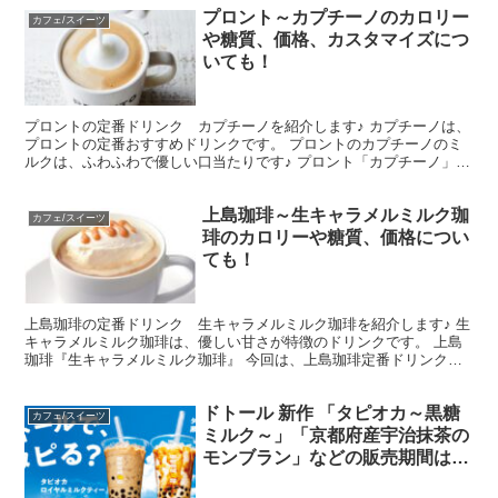
プロント～カプチーノのカロリー
カフェ/スイーツ
や糖質、価格、カスタマイズにつ
いても！
プロントの定番ドリンク カプチーノを紹介します♪ カプチーノは、
プロントの定番おすすめドリンクです。 プロントのカプチーノのミ
ルクは、ふわふわで優しい口当たりです♪ プロント「カプチーノ」
今回は、プロント定番ドリンク カプチーノの ・カロ...
上島珈琲～生キャラメルミルク珈
カフェ/スイーツ
琲のカロリーや糖質、価格につい
ても！
上島珈琲の定番ドリンク 生キャラメルミルク珈琲を紹介します♪ 生
キャラメルミルク珈琲は、優しい甘さが特徴のドリンクです。 上島
珈琲『生キャラメルミルク珈琲』 今回は、上島珈琲定番ドリンク
生キャラメルミルク珈琲の ・カロリーや糖質 ・価格 ...
ドトール 新作 「タピオカ～黒糖
カフェ/スイーツ
ミルク～」「京都府産宇治抹茶の
モンブラン」などの販売期間はい
つまで？？値段やカロリー・糖質