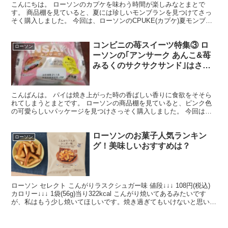
こんにちは。 ローソンのカプケを味わう時間が楽しみなとまとで
す。 商品棚を見ていると、夏には珍しいモンブランを見つけてさっ
そく購入しました。 今回は、ローソンのCPUKE(カプケ)夏モンブラ
ンの試食レビューとカロリーと糖質についてご紹介しま...
コンビニの苺スイーツ特集③ ロ
ローソン
ーソンの｢アンサーク あんこ&苺
みるくのサクサクサンド｣はさく
さくなパイと滑らかな練乳みるく
クリーム&水々しい苺を味わえる
こんばんは。 パイは焼き上がった時の香ばしい香りに食欲をそそら
苺大福の様なパイサンド
れてしまうとまとです。 ローソンの商品棚を見ていると、ピンク色
の可愛らしいパッケージを見つけさっそく購入しました。 今回は、
ローソンの｢アンサーク あんこ&苺みるくのサクサクサン...
ローソンのお菓子人気ランキン
ローソン
グ！美味しいおすすめは？
ローソン セレクト こんがりラスクシュガー味 値段↓↓↓ 108円(税込)
カロリー↓↓↓ 1袋(56g)当り322kcal こんがり焼いてあるみたいです
が、私はもう少し焼いてほしいです。焼き過ぎてもいけないと思いま
すが、もっとこんがり焼い...