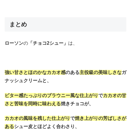
まとめ
ローソン
の
「チョコ2シュー」
は、
強い甘さとほのかなカカオ感
のある
主役級の美味しさな
ガ
ナッシュクリームと、
ビター感たっぷりのブラウニー風な仕上がり
で
カカオの甘
さと苦味を同時に味わえる
焼きチョコが、
カカオの風味を残した仕上がり
で
焼き上がりの芳ばしさが
ある
シュー皮とほどよく合わさり、