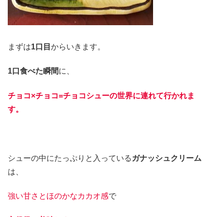
まずは
1口目
からいきます。
1口食べた瞬間
に、
チョコ×チョコ=チョコシューの世界に連れて行かれま
す。
シューの中にたっぷりと入っている
ガナッシュクリーム
は、
強い甘さとほのかなカカオ感
で