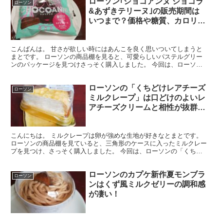
ローソン｢ショコアンヌ ショコラ
ローソン
&あずきテリーヌ｣の販売期間は
いつまで？価格や糖質、カロリー
や試食レビューも
こんばんは。 甘さが欲しい時にはあんこを良く思いついてしまうと
まとです。 ローソンの商品棚を見ると、可愛らしいパステルグリー
ンのパッケージを見つけさっそく購入しました。 今回は、ローソン
｢ショコアンヌ ショコラ&あずきテリーヌ｣の販売期間、...
ローソンの「くちどけレアチーズ
ローソン
ミルクレープ」は口どけのよいレ
アチーズクリームと相性が抜群な
レモンの爽やかな酸味がポイン
ト！
こんにちは。 ミルクレープは卵が強めな生地が好きなとまとです。
ローソンの商品棚を見ていると、三角形のケースに入ったミルクレー
プを見つけ、さっそく購入しました。 今回は、ローソンの「くちど
けレアチーズミルクレープ」の試食レビューとカロリーと...
ローソンのカプケ新作夏モンブラ
ローソン
ンはくず風ミルクゼリーの調和感
が凄い！