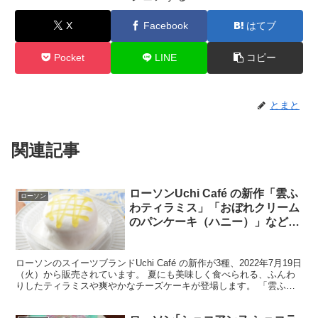
X
Facebook
はてブ
Pocket
LINE
コピー
とまと
関連記事
ローソンUchi Café の新作「雲ふ
ローソン
わティラミス」「おぼれクリーム
のパンケーキ（ハニー）」などの
販売期間はいつまで？？値段やカ
ロリー・糖質も
ローソンのスイーツブランドUchi Café の新作が3種、2022年7月19日
（火）から販売されています。 夏にも美味しく食べられる、ふんわ
りしたティラミスや爽やかなチーズケーキが登場します。 「雲ふわ
ティラミス」など、ローソンのUchi...