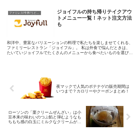
は、コスパのよい安いファミレスランキングTOP11と、デ...
ジョイフルの持ち帰りテイクアウ
ファミレス/牛丼/うどん/中華
トメニュー一覧！ネット注文方法
も
和洋中、豊富なバリエーションの料理で私たちを楽しませてくれる、
ファミリーレストラン「ジョイフル」。 私は外食で悩んだときは、
たいていジョイフルでたくさんのメニューから食べたいものを選びま
す（笑） 皆さんはジョイフルのメニューをテイクアウトし...
夜マックで人気のポテナゲの販売期間は
いつまで？カロリーやクーポンまとめ！
ローソンの「栗クリームぜんざい」は小
豆本来の味わいのつぶ餡と弾むようなも
ちもち感の白玉にミルクなクリームが丁
度良い甘味処な美味しさ