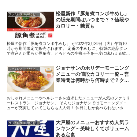
松屋新作「豚角煮コンボ牛めし」
ファミレス/牛丼/うどん/中華
の販売期間はいつまで？？値段や
カロリー・糖質も
松屋の新作「豚角煮コンボ牛めし」 が2022年3月29日（火）午前10
時から期間限定で販売されます。 定番の牛めしに、特製の絶品タレ
で煮込んだ柔らか豚角煮、とろとろの半熟玉子を一度に味わえる欲張
り丼です。 そんな松屋の新作「豚角煮コンボ牛め...
ジョナサンのホリデーモーニング
ファミレス/牛丼/うどん/中華
メニューの値段カロリー一覧～営
業時間は何時から何時まで？クー
ポン情報も
おしゃれメニューやヘルシーさを追求したメニューが人気のファミリ
ーレストラン「ジョナサン」 そんなジョナサンではモーニングメニ
ューが充実していてこちらも大人気！ 休日にしか食べられないホリ
デーモーニングサービスもあります。 今回は、ジョナサン...
大戸屋のメニューおすすめ人気ラ
ファミレス/牛丼/うどん/中華
ンキング～美味しくてボリューム
ある定食