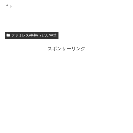
＾♪
ファミレス/牛丼/うどん/中華
スポンサーリンク