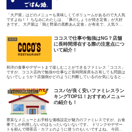
「大戸屋」はどのメニューも美味しくてボリュームがあるので大人気
ですよね！！ ちなみにわたしは、「豚のしょうが焼き定食」が大好
きです。 大戸屋は「鶏と野菜の黒酢あん定食」が有名で、人気ラン
キングでも1位ですが、ほかにもリピート率が高いメニュー...
ココスで仕事や勉強はNG？店舗
ココス
に長時間滞在する際の注意点につ
いて紹介！
和洋の食事やデザートまで楽しむことができるファミレス「ココス」
ですが、ココス店内で勉強や仕事など長時間座席を占有しても問題は
ないでしょうか？店舗側がどのように判断しているのか気になるとこ
ろです。 今回はココスに長時間滞在する際の注意点や、店...
コスパが良く安いファミレスラン
ファミレス/牛丼/うどん/中華
キングTOP11！おすすめメニュー
の紹介も！
豊富なメニューとお手軽な価格設定が魅力のファミレスですが、お食
事でしか利用しないのはもったいないないです。 ドリンクやデザー
トを頼んで喫茶店・カフェのように使うのもいいですよね。 今回