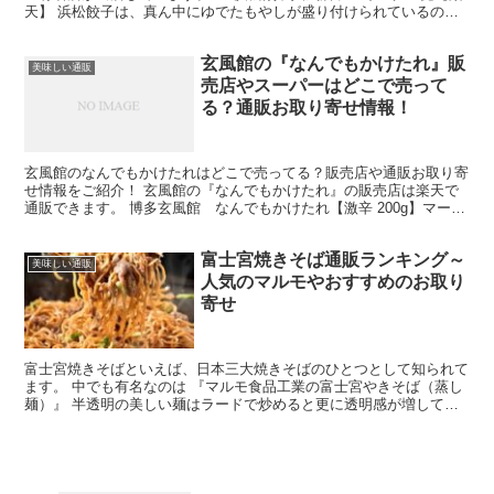
天】 浜松餃子は、真ん中にゆでたもやしが盛り付けられているのが
王道スタイルです。 みずみずしいもやしがあることで、...
玄風館の『なんでもかけたれ』販
美味しい通販
売店やスーパーはどこで売って
る？通販お取り寄せ情報！
玄風館のなんでもかけたれはどこで売ってる？販売店や通販お取り寄
せ情報をご紹介！ 玄風館の『なんでもかけたれ』の販売店は楽天で
通販できます。 博多玄風館 なんでもかけたれ【激辛 200g】マーク
ス 焼肉のたれ 万能 お土産 おみやげ 福岡 ご...
富士宮焼きそば通販ランキング～
美味しい通販
人気のマルモやおすすめのお取り
寄せ
富士宮焼きそばといえば、日本三大焼きそばのひとつとして知られて
ます。 中でも有名なのは 『マルモ食品工業の富士宮やきそば（蒸し
麺）』 半透明の美しい麺はラードで炒めると更に透明感が増して美
味しい焼きそばに仕上がります。 → 富士宮焼きそばマ...