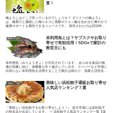
査！
梅よろしはどこで売っているのでしょうか？ ダイドーの梅よろし
は、梅果汁と濃縮した梅エキスに黒酢やクエン酸を合わせた爽やかで
健康サポートも期待できるジュースです。 発売されたのは2019年
と、意外と歴史は浅い梅よろしですが、すでにコアなファン...
未利用魚とは？サブスクやお取り
美味しい通販
寄せで有効活用！SDGsで家計の
救世主にも
未利用魚（みりようぎょ）が注目されています。 あらゆる食品の物
価が高騰し続け、漁獲量も年々減少している今、スーパーなど市場に
出回らない未利用魚を活用することで家計は助かり、漁業も活性化
し、さらにSDGｓへの貢献もできるんです。 市場に出回ら...
美味しい浜松餃子通販お取り寄せ
美味しい通販
人気店ランキング７選
『美味しい浜松餃子をお取り寄せしよう！』 楽天市場には浜松餃子
の有名店が出店しています。 ⇒ 浜松餃子人気店ランキング一覧【楽