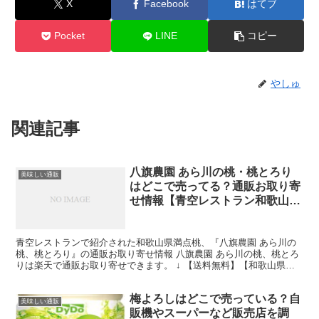
X
Facebook
はてブ
Pocket
LINE
コピー
やしゅ
関連記事
八旗農園 あら川の桃・桃とろり
美味しい通販
はどこで売ってる？通販お取り寄
せ情報【青空レストラン和歌山満
点桃】
青空レストランで紹介された和歌山県満点桃、『八旗農園 あら川の
桃、桃とろり』の通販お取り寄せ情報 八旗農園 あら川の桃、桃とろ
りは楽天で通販お取り寄せできます。 ↓ 【送料無料】【和歌山県
産】秀品 あら川の桃 大玉限定 化粧箱入 1箱 約2...
梅よろしはどこで売っている？自
美味しい通販
販機やスーパーなど販売店を調