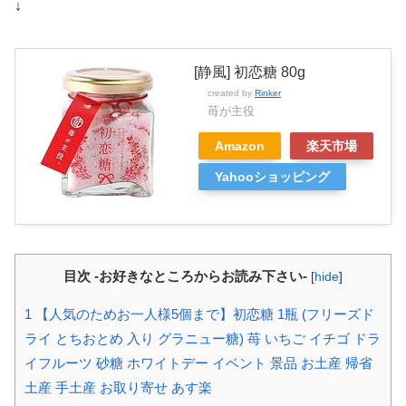
↓
[静風] 初恋糖 80g
created by
Rinker
苺が主役
Amazon
楽天市場
Yahooショッピング
目次 -お好きなところからお読み下さい-
[
hide
]
1
【人気のためお一人様5個まで】初恋糖 1瓶 (フリーズド
ライ とちおとめ 入り グラニュー糖) 苺 いちご イチゴ ドラ
イフルーツ 砂糖 ホワイトデー イベント 景品 お土産 帰省
土産 手土産 お取り寄せ あす楽