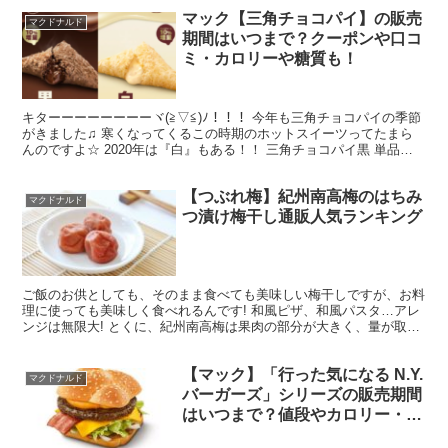
マック【三角チョコパイ】の販売
マクドナルド
期間はいつまで？クーポンや口コ
ミ・カロリーや糖質も！
キターーーーーーーーヾ(≧▽≦)ﾉ！！！ 今年も三角チョコパイの季節
がきました♫ 寒くなってくるこの時期のホットスイーツってたまら
んのですよ☆ 2020年は『白』もある！！ 三角チョコパイ黒 単品
１３０円（税込） 秋冬の定番商品です。・・...
【つぶれ梅】紀州南高梅のはちみ
マクドナルド
つ漬け梅干し通販人気ランキング
ご飯のお供としても、そのまま食べても美味しい梅干しですが、お料
理に使っても美味しく食べれるんです! 和風ピザ、和風パスタ…アレ
ンジは無限大! とくに、紀州南高梅は果肉の部分が大きく、量が取り
やすいため梅干し料理に最適◎ つぶれ梅は特に、その...
【マック】「行った気になる N.Y.
マクドナルド
バーガーズ」シリーズの販売期間
はいつまで？値段やカロリー・糖
質、クーポン情報も