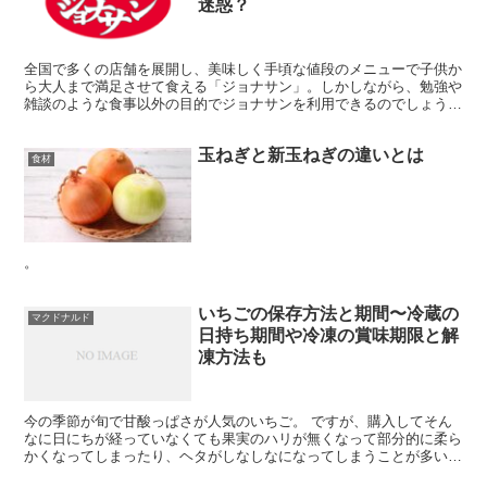
迷惑？
全国で多くの店舗を展開し、美味しく手頃な値段のメニューで子供か
ら大人まで満足させて食える「ジョナサン」。しかしながら、勉強や
雑談のような食事以外の目的でジョナサンを利用できるのでしょう
か？。ここでは、ジョナサンでの長時間の大罪を行う際の注意...
玉ねぎと新玉ねぎの違いとは
食材
。
いちごの保存方法と期間〜冷蔵の
マクドナルド
日持ち期間や冷凍の賞味期限と解
凍方法も
今の季節が旬で甘酸っぱさが人気のいちご。 ですが、購入してそん
なに日にちが経っていなくても果実のハリが無くなって部分的に柔ら
かくなってしまったり、ヘタがしなしなになってしまうことが多いで
すよね。 いちごは実は傷みやすく、接触に弱いとってもデ...