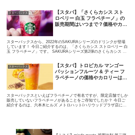
ックスラテ」です！ スターバックスラテは、エスプレッソ...
【スタバ】「さくらカシス スト
スターバックス
ロベリー 白玉 フラペチーノ」の
販売期間はいつまで？価格やカロ
リー、カスタマイズも
スターバックスから、2022年のSAKURAシリーズのドリンクが登場
しています！ 今日ご紹介するのは、「さくらカシス ストロベリー 白
玉 フラペチーノ」です。 SAKURAシリーズ第2弾のさくらカシス ス
トロベリー 白玉 フラペチーノは、夜...
【スタバ】トロピカル マンゴー
スターバックス
パッションフルーツ & ティー フ
ラペチーノの価格やカロリーは？
おすすめのカスタマイズや口コミ
も
スターバックスといえばフラペチーノで有名ですが、限定店舗でしか
販売していないフラペチーノがあることをご存知でしたか？ 今日ご
紹介するのは、六本木ヒルズ メトロハット/ハリウッドプラザ店にあ
る「トロピカル マンゴー パッションフルーツ & テ...