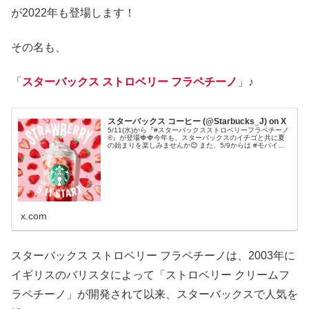
が2022年も登場します！
その名も、
「
スターバックス ストロベリー フラペチーノ
」♪
スターバックス コーヒー (@Starbucks_J) on X
5/11(水)から『#スターバックスストロベリーフラペチーノ
®』が登場🍓🍓今年も、スターバックスのイチゴと共に夏
の始まりを楽しみませんか😊 また、5/9からは #モバイル
オーダーアンドペイ 限定で先行販売も。お楽しみに。
x.com
スターバックス ストロベリー フラペチーノは、2003年に
イギリスのバリスタによって「ストロベリー クリームフ
ラペチーノ」が開発されて以来、スターバックスで人気を