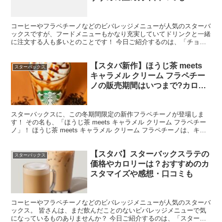
コーヒーやフラペチーノなどのビバレッジメニューが人気のスターバ
ックスですが、フードメニューもかなり充実していてドリンクと一緒
に注文する人も多いとのことです！ 今日ご紹介するのは、「チョコ
レートチャンクスコーン」です♪ チョコレートチャンクス...
【スタバ新作】ほうじ茶 meets
スターバックス
キャラメル クリーム フラペチー
ノの販売期間はいつまで?カロリ
ー・糖質、価格やおすすめのカス
タマイズなど
スターバックスに、この冬期間限定の新作フラペチーノが登場しま
す！ その名も、「ほうじ茶 meets キャラメル クリーム フラペチー
ノ」！ ほうじ茶 meets キャラメル クリーム フラペチーノは、キャ
ラメルとほうじ茶が織りなすハーモニー...
【スタバ】スターバックスラテの
スターバックス
価格やカロリーは？おすすめのカ
スタマイズや感想・口コミも
コーヒーやフラペチーノなどのビバレッジメニューが人気のスターバ
ックス。 皆さんは、まだ飲んだことのないビバレッジメニューで気
になっているものありませんか？ 今日ご紹介するのは、「スターバ