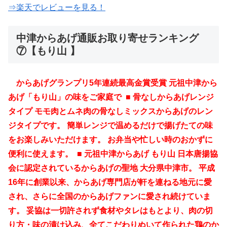
⇒楽天でレビューを見る！
中津からあげ通販お取り寄せランキング
⑦【
もり山
】
からあげグランプリ5年連続最高金賞受賞 元祖中津から
あげ「もり山」の味をご家庭で ■ 骨なしからあげレンジ
タイプ モモ肉とムネ肉の骨なしミックスからあげのレン
ジタイプです。 簡単レンジで温めるだけで揚げたての味
をお楽しみいただけます。 お弁当や忙しい時のおかずに
便利に使えます。 ■ 元祖中津からあげ もり山 日本唐揚協
会に認定されているからあげの聖地 大分県中津市。 平成
16年に創業以来、からあげ専門店が軒を連ねる地元に愛
され、さらに全国のからあげファンに愛され続けていま
す。 妥協は一切許されず食材やタレはもとより、肉の切
り方・味の漬け込み、全てこだわりぬいて作られた鶏のか