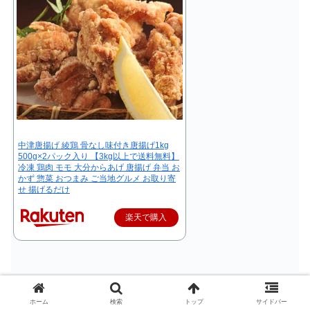
中津唐揚げ 綾鶏 骨なし味付き唐揚げ1kg
500g×2パック入り 【3kg以上で送料無料】
冷凍 鶏肉 モモ 大分からあげ 唐揚げ 弁当 お
かず 惣菜 おつまみ ご当地グルメ お取り寄
せ 揚げるだけ
楽天で購入
綾鶏は、中津でからあげの製造・販売を行う人気ブランド
ホーム
検索
トップ
サイドバー