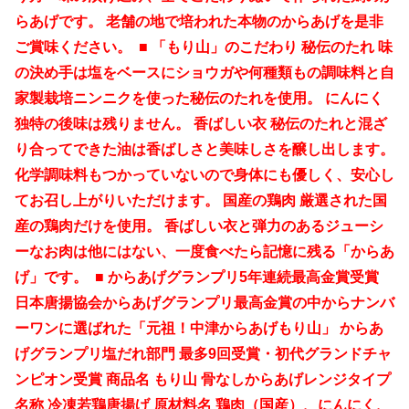
らあげです。 老舗の地で培われた本物のからあげを是非
ご賞味ください。 ■ 「もり山」のこだわり 秘伝のたれ 味
の決め手は塩をベースにショウガや何種類もの調味料と自
家製栽培ニンニクを使った秘伝のたれを使用。 にんにく
独特の後味は残りません。 香ばしい衣 秘伝のたれと混ざ
り合ってできた油は香ばしさと美味しさを醸し出します。
化学調味料もつかっていないので身体にも優しく、安心し
てお召し上がりいただけます。 国産の鶏肉 厳選された国
産の鶏肉だけを使用。 香ばしい衣と弾力のあるジューシ
ーなお肉は他にはない、一度食べたら記憶に残る「からあ
げ」です。 ■ からあげグランプリ5年連続最高金賞受賞
日本唐揚協会からあげグランプリ最高金賞の中からナンバ
ーワンに選ばれた「元祖！中津からあげもり山」 からあ
げグランプリ塩だれ部門 最多9回受賞・初代グランドチャ
ンピオン受賞 商品名 もり山 骨なしからあげレンジタイプ
名称 冷凍若鶏唐揚げ 原材料名 鶏肉（国産）、にんにく、