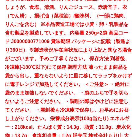
しょうが、食塩、清酒、りんごジュース、赤唐辛子、衣
（でん粉）、揚げ油（菜種油）/酸味料、（一部に鶏肉、
りんごを含む） ※本品製造工場では小麦・卵・乳製品を
含む製品を製造しています。 内容量 250g×2袋 商品コー
ド J0000000771009 賞味期限 パッケージに記載（製造よ
り360日） ※製造状況や在庫状況により上記と異なる場合
がございます。予めご了承ください。 保存方法 到着後、
冷凍庫(-180℃以下)にて保存 調理方法 凍ったまま商品を
袋から出し、重ならないように皿に移してラップをかけず
に電子レンジで加熱してください。 ＜ご注意＞ ・絶対に
袋のまま加熱しないでください。 ・袋のふちで手を切ら
ないようご注意ください。 ・調理の際はやけどに注意し
てください。 ・開封後も冷凍庫で保存し、お早めにお召
し上がりください。 栄養成分表示(100g当たり) エネルギ
ー：218kcal、たんぱく質：14.3g、脂質：11.0g、炭水化
物：13.7g、食塩相当量：1.2g 販売元 株式会社もり山 大