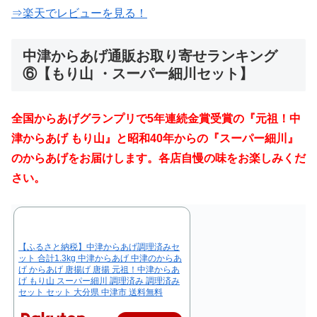
⇒楽天でレビューを見る！
中津からあげ通販お取り寄せランキング
⑥【
もり山 ・スーパー細川セット
】
全国からあげグランプリで5年連続金賞受賞の『元祖！中
津からあげ もり山』と昭和40年からの『スーパー細川』
のからあげをお届けします。各店自慢の味をお楽しみくだ
さい。
【ふるさと納税】中津からあげ調理済みセ
ット 合計1.3kg 中津からあげ 中津のからあ
げ からあげ 唐揚げ 唐揚 元祖！中津からあ
げ もり山 スーパー細川 調理済み 調理済み
セット セット 大分県 中津市 送料無料