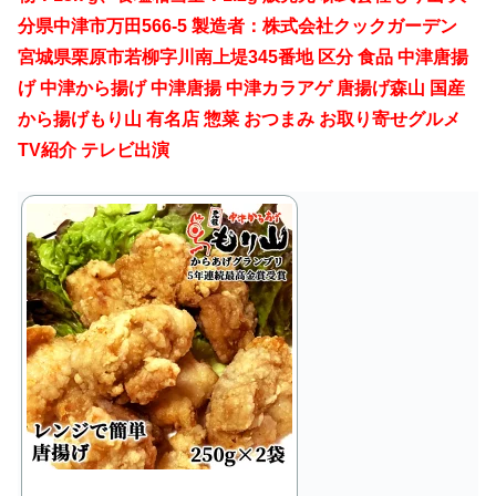
分県中津市万田566-5 製造者：株式会社クックガーデン
宮城県栗原市若柳字川南上堤345番地 区分 食品 中津唐揚
げ 中津から揚げ 中津唐揚 中津カラアゲ 唐揚げ森山 国産
から揚げもり山 有名店 惣菜 おつまみ お取り寄せグルメ
TV紹介 テレビ出演