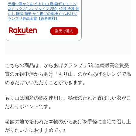
元祖中津からあげ もり山 唐揚げ(モモ・ム
ネミックス)レンジタイプ 250g×2袋 冷凍 骨
なし 国産 簡単 から揚げの聖地 からあげグ
ランプリ最高金賞【送料無料】
楽天で購入
こちらの商品は、からあげグランプリ5年連続最高金賞受
賞の元祖中津からあげ「もり山」のからあげをレンジで温
めるだけでいただくことができます。
もり山は国産の鶏を使用し、秘伝のたれと香ばしい衣がこ
だわりポイントです。
老舗の地で培われた本物のからあげを手軽に自宅で召し上
がりたい方におすすめです♪