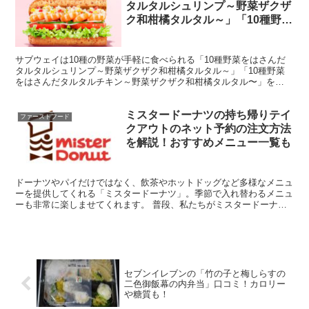
タルタルシュリンプ～野菜ザクザ
ク和柑橘タルタル～」「10種野菜
をはさんだタルタルチキン～野菜
ザクザク和柑橘タルタル～」の販
サブウェイは10種の野菜が手軽に食べられる「10種野菜をはさんだ
売期間はいつまで？？値段やカロ
タルタルシュリンプ～野菜ザクザク和柑橘タルタル～」「10種野菜
リー・糖質も
をはさんだタルタルチキン～野菜ザクザク和柑橘タルタル〜」を
2022年3月23日(水)から販売します。 大分産ゆずと...
ミスタードーナツの持ち帰りテイ
ファーストフード
クアウトのネット予約の注文方法
を解説！おすすめメニュー一覧も
ドーナツやパイだけではなく、飲茶やホットドッグなど多様なメニュ
ーを提供してくれる「ミスタードーナツ」。季節で入れ替わるメニュ
ーも非常に楽しませてくれます。 普段、私たちがミスタードーナツ
で食べている料理の一部は、テイクアウトすることが出来ま...
セブンイレブンの「竹の子と梅しらすの
二色御飯幕の内弁当」口コミ！カロリー
や糖質も！