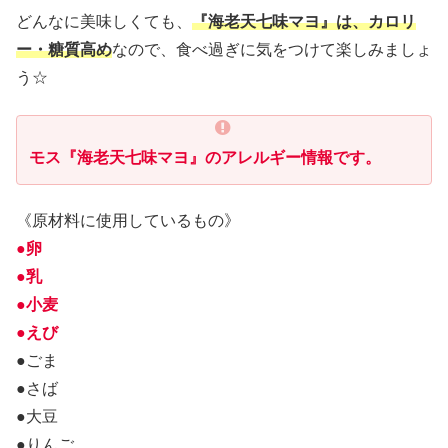
どんなに美味しくても、
『海老天七味マヨ』は、カロリ
ー・糖質高め
なので、食べ過ぎに気をつけて楽しみましょ
う☆
モス『海老天七味マヨ』のアレルギー情報です。
《原材料に使用しているもの》
●卵
●乳
●小麦
●えび
●ごま
●さば
●大豆
●りんご