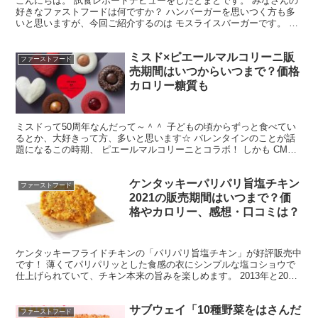
こんにちは。 試食レポートデビューをしたとまとです。 みなさんの
好きなファストフードは何ですか？ ハンバーガーを思いつく方も多
いと思いますが、今回ご紹介するのは モスライスバーガーです。 各
チェーン店では季節に合わせて新商品を発売しています...
ミスド×ピエールマルコリーニ販
ファーストフード
売期間はいつからいつまで？価格
カロリー糖質も
ミスドって50周年なんだって～＾＾ 子どもの頃からずっと食べてい
るとか、大好きって方、多いと思います☆ バレンタインのことが話
題になるこの時期、 ピエールマルコリーニとコラボ！ しかも CMは
菅田将暉！ ミスドさん・・・恐れ入りました(*‘...
ケンタッキーパリパリ旨塩チキン
ファーストフード
2021の販売期間はいつまで？価
格やカロリー、感想・口コミは？
ケンタッキーフライドチキンの「パリパリ旨塩チキン」が好評販売中
です！ 薄くてパリパリッとした食感の衣にシンプルな塩コショウで
仕上げられていて、チキン本来の旨みを楽しめます。 2013年と2019
年の春にも販売され、再販を待ち望んでいた人も多...
サブウェイ「10種野菜をはさんだ
ファーストフード