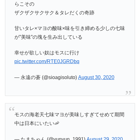
らこその
ザクザクサクサク＆タレだくの奇跡
甘いタレ×マヨの酸味×味を引き締める少しの七味
が”美味”の塊を生み出している
幸せが欲しい奴はモスに行け
pic.twitter.com/RTE0JGRDbq
— 永遠の蒼 (@sioagisoluto)
August 30, 2020
モスの海老天七味マヨが美味しすぎてせめて期間
中は日本にいたい🦐
— たまちゃん (@yunyun_1991)
August 29, 2020