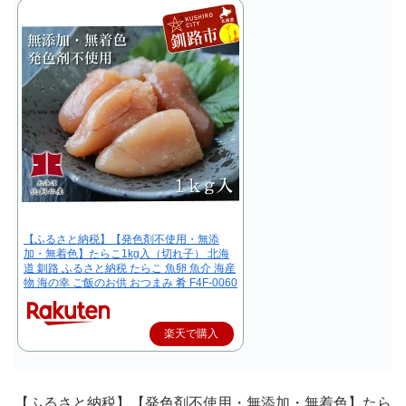
【ふるさと納税】【発色剤不使用・無添
加・無着色】たらこ1kg入（切れ子） 北海
道 釧路 ふるさと納税 たらこ 魚卵 魚介 海産
物 海の幸 ご飯のお供 おつまみ 肴 F4F-0060
楽天で購入
【ふるさと納税】【発色剤不使用・無添加・無着色】たら