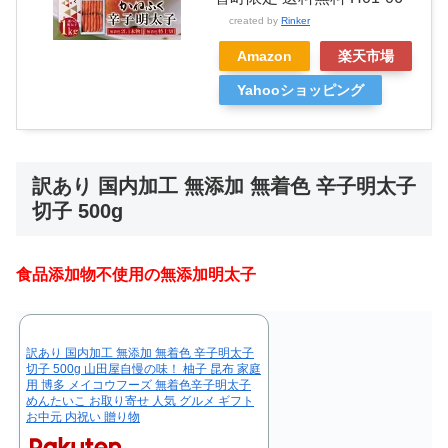
created by
Rinker
Amazon
楽天市場
Yahooショッピング
訳あり 国内加工 無添加 無着色 辛子明太子
切子 500g
食品添加物不使用の無添加明太子
訳あり 国内加工 無添加 無着色 辛子明太子
切子 500g 山田屋自慢の味！ 柚子 昆布 家庭
用 博多 メイコウフーズ 無着色辛子明太子
めんたいこ お取り寄せ 人気 グルメ ギフト
お中元 内祝い 贈り物