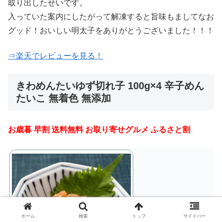
取り出したせいです。
入っていた案内にしたがって解凍すると旨味もましてなお
グッド！おいしい明太子をありがとうございました！！！
⇒楽天でレビューを見る！
きわめんたいゆず切れ子 100g×4 辛子めん
たいこ 無着色 無添加
お歳暮 早割 送料無料 お取り寄せグルメ ふるさと割
ホーム
検索
トップ
サイドバー