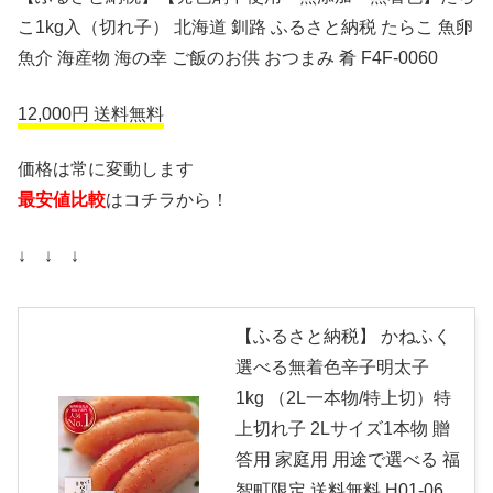
こ1kg入（切れ子） 北海道 釧路 ふるさと納税 たらこ 魚卵
魚介 海産物 海の幸 ご飯のお供 おつまみ 肴 F4F-0060
12,000円 送料無料
価格は常に変動します
最安値比較
はコチラから！
↓ ↓ ↓
【ふるさと納税】 かねふく
選べる無着色辛子明太子
1kg （2L一本物/特上切）特
上切れ子 2Lサイズ1本物 贈
答用 家庭用 用途で選べる 福
智町限定 送料無料 H01-06