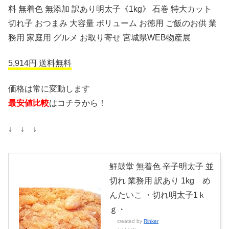
料 無着色 無添加 訳あり明太子《1kg》 石巻 特大カット
切れ子 おつまみ 大容量 ボリューム お徳用 ご飯のお供 業
務用 家庭用 グルメ お取り寄せ 宮城県WEB物産展
5,914円 送料無料
価格は常に変動します
最安値比較
はコチラから！
↓ ↓ ↓
鮮鼓堂 無着色 辛子明太子 並
切れ 業務用 訳あり 1kg め
んたいこ ・切れ明太子1ｋ
ｇ・
created by
Rinker