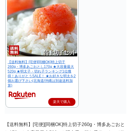
【送料無料】[宅便][同梱OK]特上切子
260g・博多あごおとし170g ★大容量最大
520g ★明太子・切れ子ランキング1位獲
得！ありがとうSALE！ ★お好きな明太を2
個お選び下さい(北海道/沖縄は別途送料加
算)
楽天で購入
【送料無料】[宅便][同梱OK]特上切子260g・博多あごおと