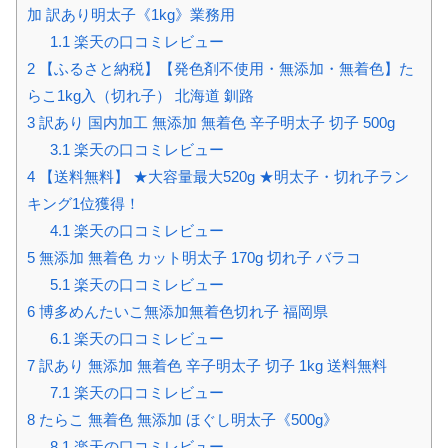
加 訳あり明太子《1kg》業務用
1.1
楽天の口コミレビュー
2
【ふるさと納税】【発色剤不使用・無添加・無着色】た
らこ1kg入（切れ子） 北海道 釧路
3
訳あり 国内加工 無添加 無着色 辛子明太子 切子 500g
3.1
楽天の口コミレビュー
4
【送料無料】 ★大容量最大520g ★明太子・切れ子ラン
キング1位獲得！
4.1
楽天の口コミレビュー
5
無添加 無着色 カット明太子 170g 切れ子 バラコ
5.1
楽天の口コミレビュー
6
博多めんたいこ無添加無着色切れ子 福岡県
6.1
楽天の口コミレビュー
7
訳あり 無添加 無着色 辛子明太子 切子 1kg 送料無料
7.1
楽天の口コミレビュー
8
たらこ 無着色 無添加 ほぐし明太子《500g》
8.1
楽天の口コミレビュー