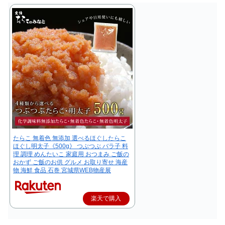
たらこ 無着色 無添加 選べるほぐしたらこ
ほぐし明太子《500g》 つぶつぶ バラ子 料
理 調理 めんたいこ 家庭用 おつまみ ご飯の
おかず ご飯のお供 グルメ お取り寄せ 海産
物 海鮮 食品 石巻 宮城県WEB物産展
楽天で購入