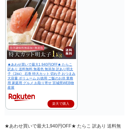
★あわせ買いで最大1,940円OFF★ たらこ
訳あり 送料無料 無着色 無添加 訳あり明太
子《1kg》 石巻 特大カット 切れ子 おつまみ
大容量 ボリューム お徳用 ご飯のお供 業務
用 家庭用 グルメ お取り寄せ 宮城県WEB物
産展
楽天で購入
★あわせ買いで最大1,940円OFF★ たらこ 訳あり 送料無