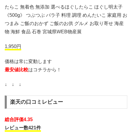
たらこ 無着色 無添加 選べるほぐしたらこ ほぐし明太子
《500g》 つぶつぶ バラ子 料理 調理 めんたいこ 家庭用 お
つまみ ご飯のおかず ご飯のお供 グルメ お取り寄せ 海産
物 海鮮 食品 石巻 宮城県WEB物産展
1,950円
価格は常に変動します
最安値比較
はコチラから！
↓ ↓ ↓
楽天の口コミレビュー
総合評価4.35
レビュー数421件