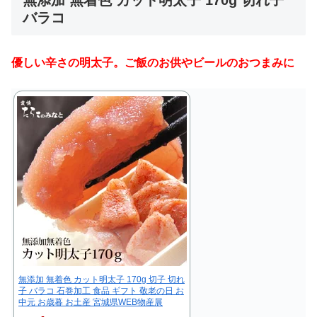
バラコ
優しい辛さの明太子。ご飯のお供やビールのおつまみに
無添加 無着色 カット明太子 170g 切子 切れ
子 バラコ 石巻加工 食品 ギフト 敬老の日 お
中元 お歳暮 お土産 宮城県WEB物産展