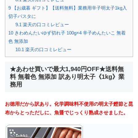
9
【お歳暮 ギフト】【送料無料】業務用辛子明太子1kg入
切子パスタに
9.1
楽天の口コミレビュー
10
きわめんたいゆず切れ子 100g×4 辛子めんたいこ 無着
色 無添加
10.1
楽天の口コミレビュー
★あわせ買いで最大1,940円OFF★送料無
料 無着色 無添加 訳あり明太子《1kg》業
務用
お徳用だから訳あり。化学調味料不使用の明太子鰹節と昆
布からとっただしに、魚醤でじっくり熟成させました。